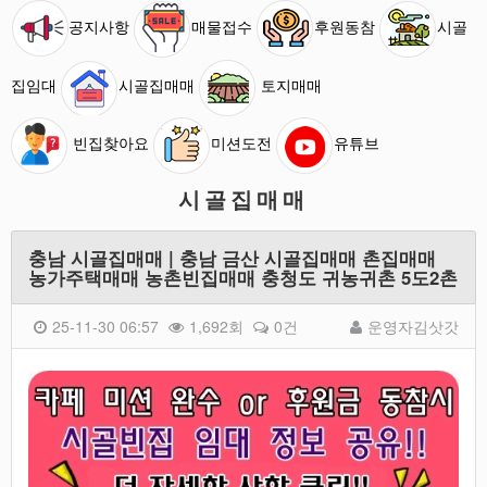
공지사항
매물접수
후원동참
시골
집임대
시골집매매
토지매매
빈집찾아요
미션도전
유튜브
시골집매매
충남 시골집매매 | 충남 금산 시골집매매 촌집매매
농가주택매매 농촌빈집매매 충청도 귀농귀촌 5도2촌
25-11-30 06:57
1,692회
0건
운영자김삿갓
본문