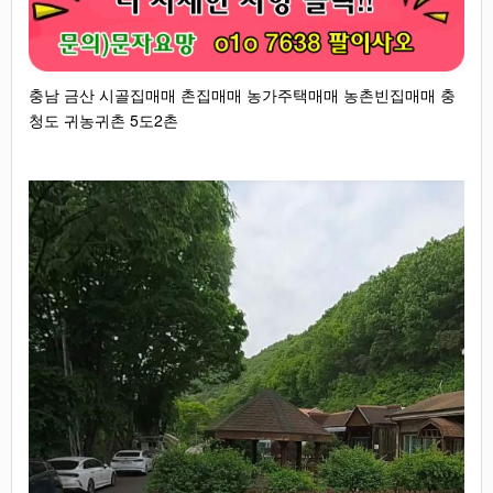
충남 금산 시골집매매 촌집매매 농가주택매매 농촌빈집매매 충
청도 귀농귀촌 5도2촌