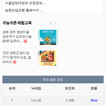
시골집임대정보 빈집정보…
농촌빈집은행 홈페이지 …
귀농귀촌 체험교육
경북 경주 청년마을
공유주거 감포유스빌
2025 입주자…
H
인천 강화군 잠시섬
17기 참여자 모집_얼
리버드
H
회원 활동 랭킹
순위
닉네임
포인트
변동
1
나나코
1,100
New