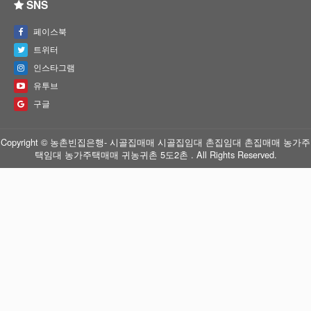
SNS
페이스북
트위터
인스타그램
유투브
구글
Copyright © 농촌빈집은행- 시골집매매 시골집임대 촌집임대 촌집매매 농가주
택임대 농가주택매매 귀농귀촌 5도2촌 . All Rights Reserved.