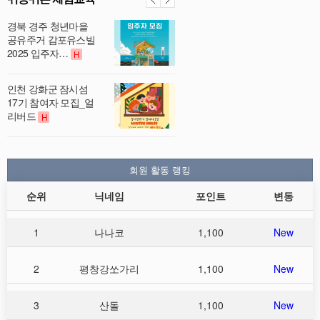
경북 경주 청년마을
공유주거 감포유스빌
2025 입주자…
H
인천 강화군 잠시섬
17기 참여자 모집_얼
리버드
H
회원 활동 랭킹
순위
닉네임
포인트
변동
1
나나코
1,100
New
2
평창강쏘가리
1,100
New
3
산돌
1,100
New