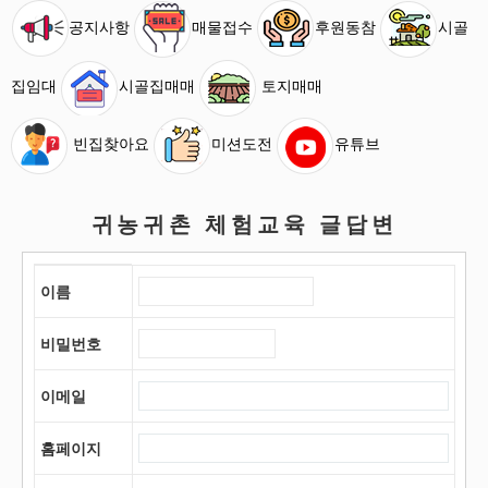
공지사항
매물접수
후원동참
시골
집임대
시골집매매
토지매매
빈집찾아요
미션도전
유튜브
귀농귀촌 체험교육 글답변
이름
비밀번호
이메일
홈페이지