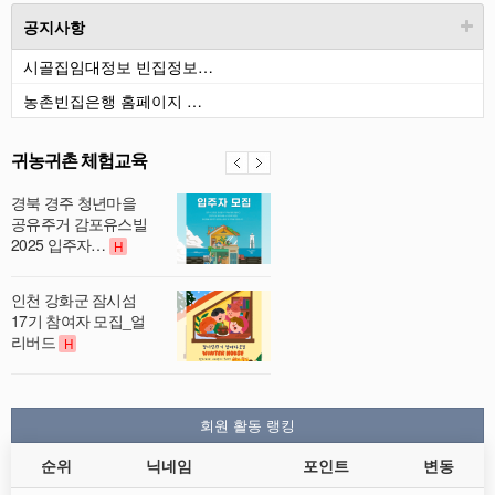
공지사항
시골집임대정보 빈집정보…
농촌빈집은행 홈페이지 …
귀농귀촌 체험교육
경북 경주 청년마을
공유주거 감포유스빌
2025 입주자…
H
인천 강화군 잠시섬
17기 참여자 모집_얼
리버드
H
회원 활동 랭킹
순위
닉네임
포인트
변동