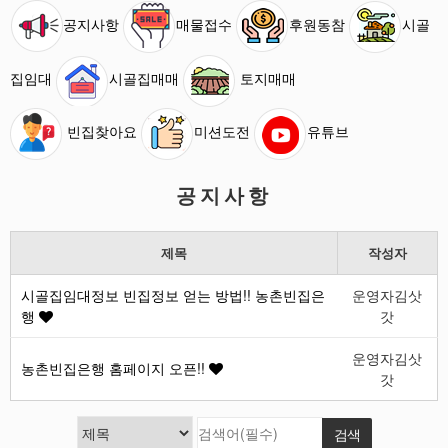
공지사항
매물접수
후원동참
시골
집임대
시골집매매
토지매매
빈집찾아요
미션도전
유튜브
공지사항
제목
작성자
시골집임대정보 빈집정보 얻는 방법!! 농촌빈집은
운영자김삿
행
갓
운영자김삿
농촌빈집은행 홈페이지 오픈!!
갓