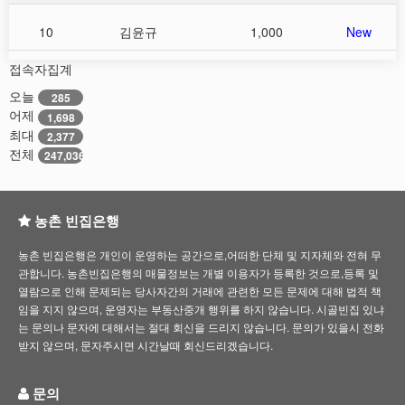
10
김윤규
1,000
New
접속자집계
오늘
285
어제
1,698
최대
2,377
전체
247,036
농촌 빈집은행
농촌 빈집은행은 개인이 운영하는 공간으로,어떠한 단체 및 지자체와 전혀 무
관합니다. 농촌빈집은행의 매물정보는 개별 이용자가 등록한 것으로,등록 및
열람으로 인해 문제되는 당사자간의 거래에 관련한 모든 문제에 대해 법적 책
임을 지지 않으며, 운영자는 부동산중개 행위를 하지 않습니다. 시골빈집 있냐
는 문의나 문자에 대해서는 절대 회신을 드리지 않습니다. 문의가 있을시 전화
받지 않으며, 문자주시면 시간날때 회신드리겠습니다.
문의