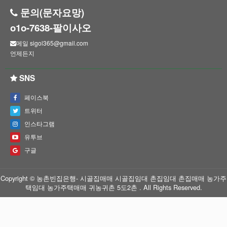
문의(문자요망)
o1o-7638-팔이사오
메일 sigol365@gmail.com
언제든지
SNS
페이스북
트위터
인스타그램
유투브
구글
Copyright © 농촌빈집은행- 시골집매매 시골집임대 촌집임대 촌집매매 농가주
택임대 농가주택매매 귀농귀촌 5도2촌 . All Rights Reserved.