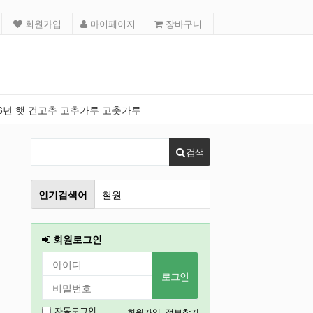
회원가입
마이페이지
장바구니
26년 햇 건고추 고추가루 고춧가루
검색
인기검색어
철원
인천
회원로그인
2026
강릉
2027
회원가입
정보찾기
자동로그인