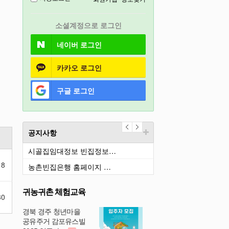
경기도
소셜계정으로 로그인
충북
네이버
로그인
카카오
로그인
구글
로그인
공지사항
시골집임대정보 빈집정보…
18
농촌빈집은행 홈페이지 …
귀농귀촌 체험교육
30
경북 경주 청년마을
공유주거 감포유스빌