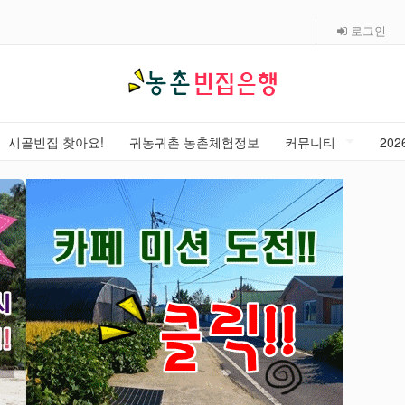
로그인
시골빈집 찾아요!
귀농귀촌 농촌체험정보
커뮤니티
20