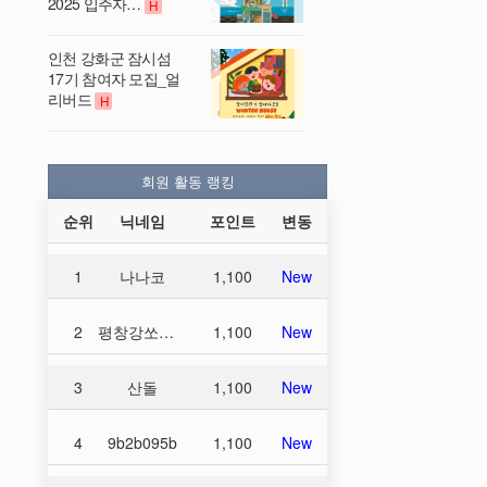
2025 입주자…
H
인천 강화군 잠시섬
17기 참여자 모집_얼
리버드
H
회원 활동 랭킹
순위
닉네임
포인트
변동
1
나나코
1,100
New
2
평창강쏘가리
1,100
New
3
산돌
1,100
New
4
9b2b095b
1,100
New