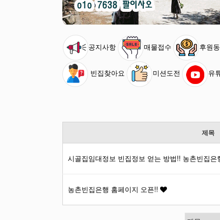
공지사항
매물접수
후원동
빈집찾아요
미션도전
유
제목
시골집임대정보 빈집정보 얻는 방법!! 농촌빈집
농촌빈집은행 홈페이지 오픈!!