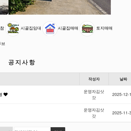
참
시골집임대
시골집매매
토지매매
튜브
공지사항
작성자
날짜
운영자김삿
은행
2025-12-
갓
운영자김삿
2025-11-
갓