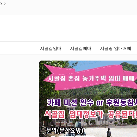
>
목록
>
시골집임대
시골집매매
시골땅 임대매매