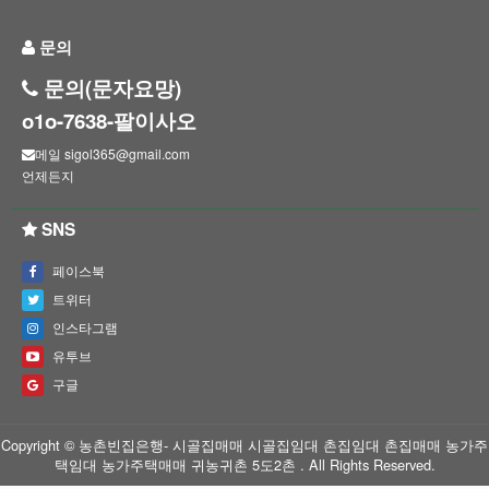
문의
문의(문자요망)
o1o-7638-팔이사오
메일 sigol365@gmail.com
언제든지
SNS
페이스북
트위터
인스타그램
유투브
구글
Copyright © 농촌빈집은행- 시골집매매 시골집임대 촌집임대 촌집매매 농가주
택임대 농가주택매매 귀농귀촌 5도2촌 . All Rights Reserved.