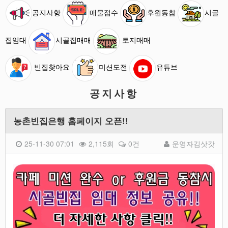
공지사항
매물접수
후원동참
시골
집임대
시골집매매
토지매매
빈집찾아요
미션도전
유튜브
공지사항
농촌빈집은행 홈페이지 오픈!!
25-11-30 07:01
2,115회
0건
운영자김삿갓
본문