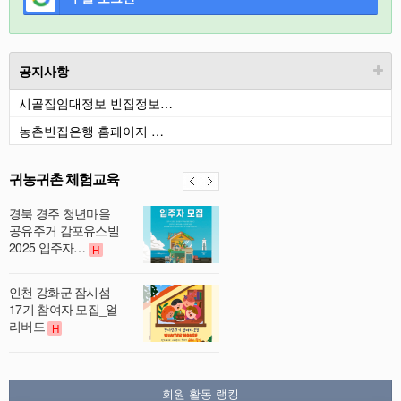
공지사항
시골집임대정보 빈집정보…
농촌빈집은행 홈페이지 …
귀농귀촌 체험교육
경북 경주 청년마을
공유주거 감포유스빌
2025 입주자…
H
인천 강화군 잠시섬
17기 참여자 모집_얼
리버드
H
회원 활동 랭킹