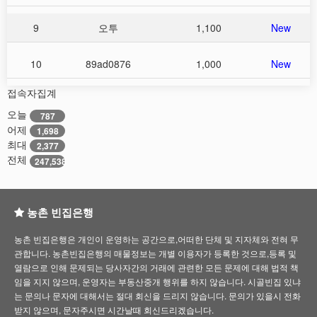
9
오투
1,100
New
10
89ad0876
1,000
New
접속자집계
오늘
787
어제
1,698
최대
2,377
전체
247,538
농촌 빈집은행
농촌 빈집은행은 개인이 운영하는 공간으로,어떠한 단체 및 지자체와 전혀 무
관합니다. 농촌빈집은행의 매물정보는 개별 이용자가 등록한 것으로,등록 및
열람으로 인해 문제되는 당사자간의 거래에 관련한 모든 문제에 대해 법적 책
임을 지지 않으며, 운영자는 부동산중개 행위를 하지 않습니다. 시골빈집 있냐
는 문의나 문자에 대해서는 절대 회신을 드리지 않습니다. 문의가 있을시 전화
받지 않으며, 문자주시면 시간날때 회신드리겠습니다.