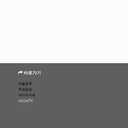
바로가기
매물등록
후원동참
네이버카페
네이버TV