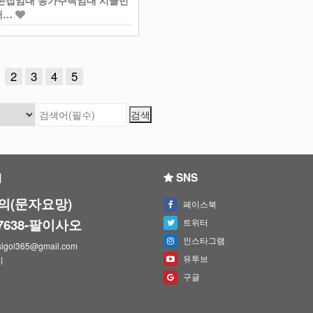
촌집임대 농가주택임대 시골빈
대…
2
3
4
5
의
SNS
의(문자요망)
페이스북
-7638-팔이사오
트위터
인스타그램
igol365@gmail.com
유투브
지
구글