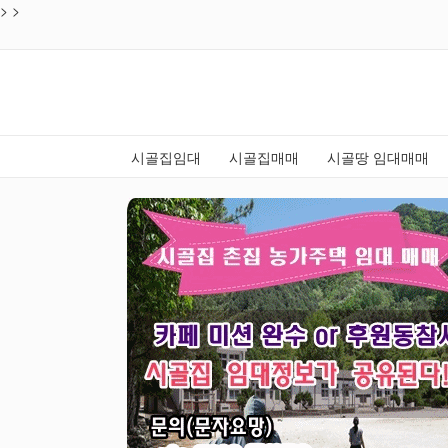
>
목록
>
시골집임대
시골집매매
시골땅 임대매매