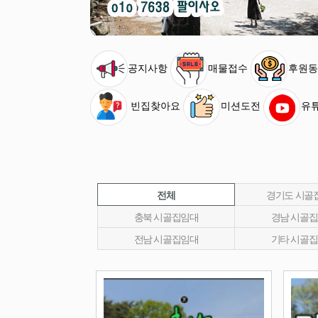
공지사항
매물접수
후원동
빈집찾아요
미션도전
유
전체
경기도 시골
충북 시골집임대
경남 시골
전남 시골집임대
기타 시골