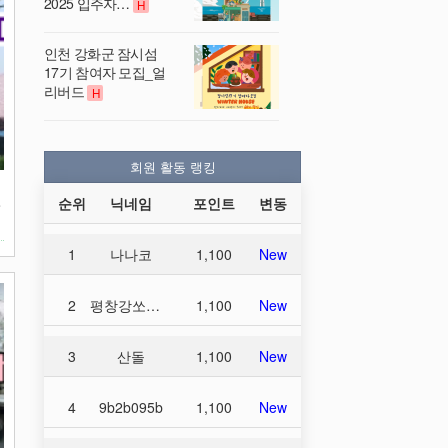
2025 입주자…
H
인천 강화군 잠시섬
17기 참여자 모집_얼
리버드
H
회원 활동 랭킹
순위
닉네임
포인트
변동
가
1
나나코
1,100
New
2
평창강쏘가리
1,100
New
3
산돌
1,100
New
4
9b2b095b
1,100
New