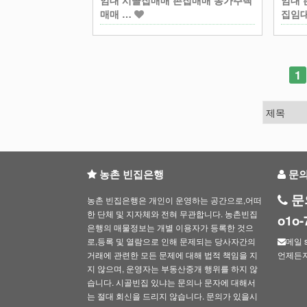
임대 시골집매매 촌집매매 농가주택
임대 
매매 …
집임
다음
맨끝
1
농촌 빈집은행
문
문
농촌 빈집은행은 개인이 운영하는 공간으로,어떠
한 단체 및 지자체와 전혀 무관합니다. 농촌빈집
o1o
은행의 매물정보는 개별 이용자가 등록한 것으
로,등록 및 열람으로 인해 문제되는 당사자간의
메일 s
거래에 관련한 모든 문제에 대해 법적 책임을 지
언제든
지 않으며, 운영자는 부동산중개 행위를 하지 않
습니다. 시골빈집 있냐는 문의나 문자에 대해서
는 절대 회신을 드리지 않습니다. 문의가 있을시