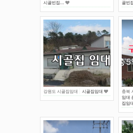
시골빈집…
골빈
강원도 시골집임대
시골집임대
충북
임대 
집임