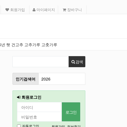
회원가입
마이페이지
장바구니
26년 햇 건고추 고추가루 고춧가루
검색
인기검색어
철원
인천
회원로그인
강릉
2027
경기도
회원가입
정보찾기
자동로그인