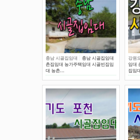
충남 시골집임대
충남 시골집임대
강원
촌집임대 농가주택임대 시골빈집임
임대 
대 농촌…
집임대