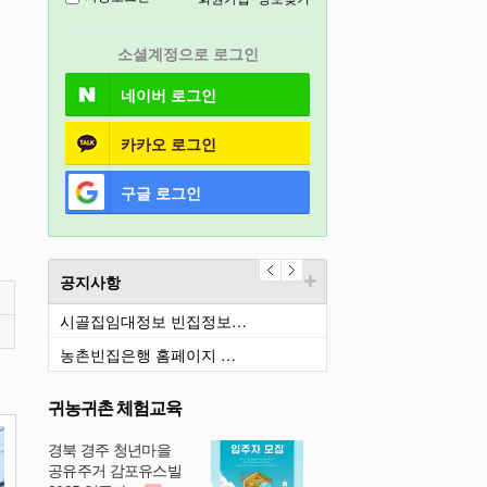
충북
소셜계정으로 로그인
2026
네이버
로그인
카카오
로그인
구글
로그인
공지사항
시골집임대정보 빈집정보…
농촌빈집은행 홈페이지 …
귀농귀촌 체험교육
경북 경주 청년마을
공유주거 감포유스빌