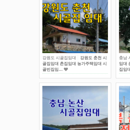
강원도 시골집임대
강원도 춘천 시
충남
골집임대 촌집임대 농가주택임대 시
임대 
골빈집임…
집임