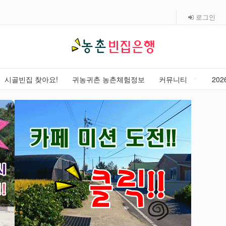
로그인
시골빈집 찾아요!
귀농귀촌 농촌체험정보
커뮤니티
20