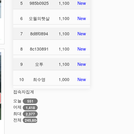
5
985b0925
1,100
New
6
오월의햇살
1,100
New
집
매
7
8d8f0894
1,100
New
8
8c130891
1,100
New
9
오투
1,100
New
10
최수영
1,000
New
접속자집계
오늘
551
어제
1,418
최대
2,377
전체
245,604
집
빈