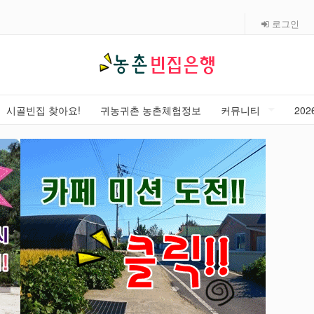
로그인
시골빈집 찾아요!
귀농귀촌 농촌체험정보
커뮤니티
20