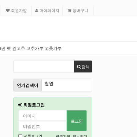
회원가입
마이페이지
장바구니
26년 햇 건고추 고추가루 고춧가루
검색
인기검색어
인천
강릉
회원로그인
2027
경기도
충북
회원가입
정보찾기
자동로그인