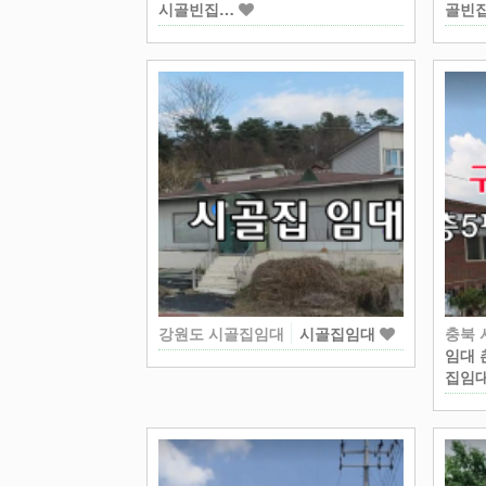
시골빈집…
골빈
강원도 시골집임대
시골집임대
충북
임대 
집임