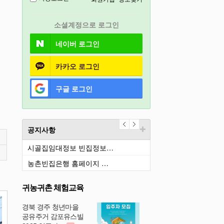
2026
소셜계정으로 로그인
철원
네이버
로그인
카카오
로그인
구글
로그인
공지사항
시골집임대정보 빈집정보…
농촌빈집은행 홈페이지 …
귀농귀촌 체험교육
경북 경주 청년마을
공유주거 감포유스빌