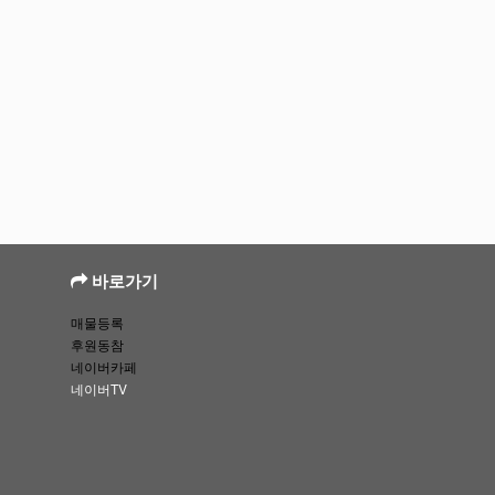
바로가기
매물등록
후원동참
네이버카페
네이버TV