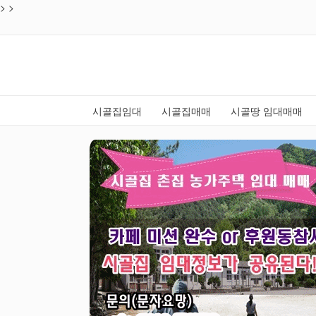
>
목록
>
시골집임대
시골집매매
시골땅 임대매매