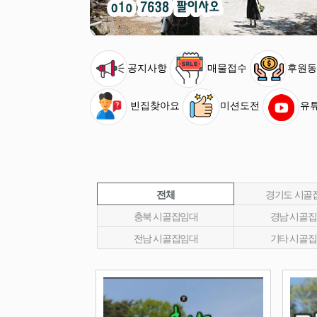
공지사항
매물접수
후원동
빈집찾아요
미션도전
유
전체
경기도 시골
충북 시골집임대
경남 시골
전남 시골집임대
기타 시골