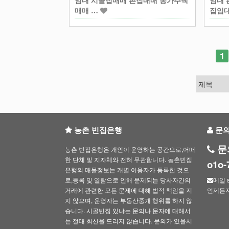
임대 시골집매매 촌집매매 농가주택
임대 
매매 …
집임
다음
맨끝
1
농촌 빈집은행
문
문
농촌 빈집은행은 개인이 운영하는 공간으로,어떠
한 단체 및 지자체와 전혀 무관합니다. 농촌빈집
o1o
은행의 매물정보는 개별 이용자가 등록한 것으
로,등록 및 열람으로 인해 문제되는 당사자간의
메일 s
거래에 관련한 모든 문제에 대해 법적 책임을 지
언제든
지 않으며, 운영자는 부동산중개 행위를 하지 않
습니다. 시골빈집 있냐는 문의나 문자에 대해서
는 절대 회신을 드리지 않습니다. 문의가 있을시