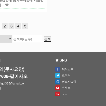
촌집임대 농가주택임대 시골빈
대…
2
3
4
5
의
SNS
의(문자요망)
페이스북
-7638-팔이사오
트위터
인스타그램
igol365@gmail.com
유투브
지
구글