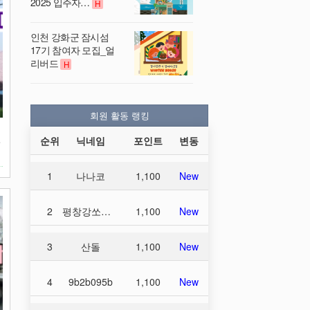
2025 입주자…
H
인천 강화군 잠시섬
17기 참여자 모집_얼
리버드
H
회원 활동 랭킹
순위
닉네임
포인트
변동
가
1
나나코
1,100
New
2
평창강쏘가리
1,100
New
3
산돌
1,100
New
4
9b2b095b
1,100
New