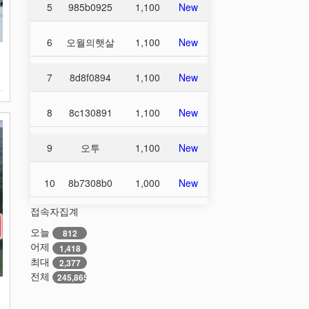
5
985b0925
1,100
New
6
오월의햇살
1,100
New
집
매
7
8d8f0894
1,100
New
8
8c130891
1,100
New
9
오투
1,100
New
10
8b7308b0
1,000
New
접속자집계
오늘
812
어제
1,418
최대
2,377
전체
245,865
집
빈