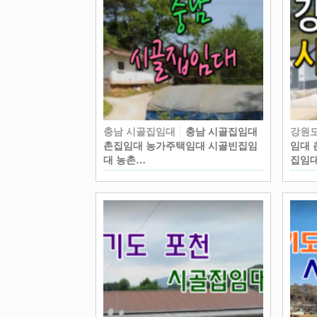
충남 시골집임대
충남 시골집임대
강원
촌집임대 농가주택임대 시골빈집임
임대 
대 농촌…
집임대