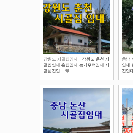
강원도 시골집임대
강원도 춘천 시
충남
골집임대 촌집임대 농가주택임대 시
임대 
골빈집임…
집임