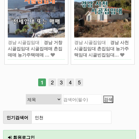
경남 시골집임대
경남 거창
경남 시골집임대
경남 사천
시골집임대 시골집매매 촌집
시골집임대 촌집임대 농가주
매매 농가주택매매 …
택임대 시골빈집임대…
1
2
3
4
5
인기검색어
인천
2026
회원로그인