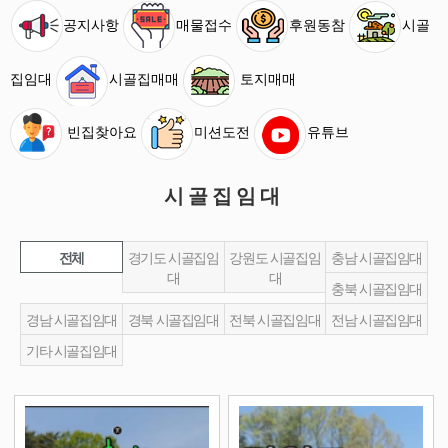
공지사항
매물접수
후원동참
시골
집임대
시골집매매
토지매매
빈집찾아요
미션도전
유튜브
시골집임대
전체
경기도 시골집임
강원도 시골집임
충남 시골집임대
대
대
충북 시골집임대
경남 시골집임대
경북 시골집임대
전북 시골집임대
전남 시골집임대
기타 시골집임대