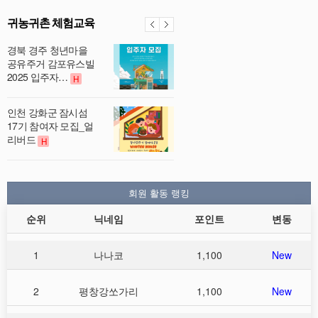
귀농귀촌 체험교육
경북 경주 청년마을
공유주거 감포유스빌
2025 입주자…
H
인천 강화군 잠시섬
17기 참여자 모집_얼
리버드
H
회원 활동 랭킹
순위
닉네임
포인트
변동
1
나나코
1,100
New
2
평창강쏘가리
1,100
New