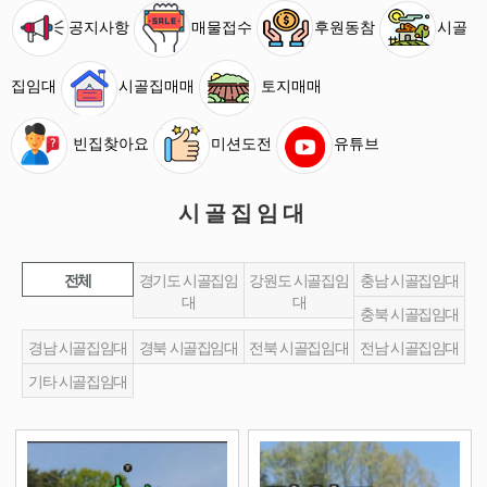
공지사항
매물접수
후원동참
시골
집임대
시골집매매
토지매매
빈집찾아요
미션도전
유튜브
시골집임대
전체
경기도 시골집임
강원도 시골집임
충남 시골집임대
대
대
충북 시골집임대
경남 시골집임대
경북 시골집임대
전북 시골집임대
전남 시골집임대
기타 시골집임대