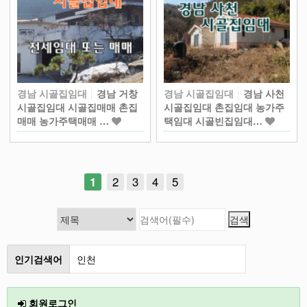
경남 시골집임대
경남 거창
경남 시골집임대
경남 사천
시골집임대 시골집매매 촌집
시골집임대 촌집임대 농가주
매매 농가주택매매 …
택임대 시골빈집임대…
1
2
3
4
5
인천
인기검색어
2026
회원로그인