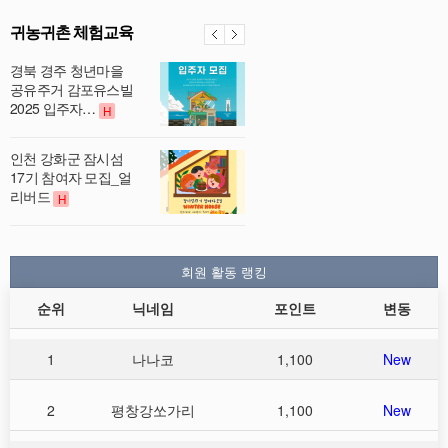
귀농귀촌 체험교육
경북 경주 청년마을
공유주거 감포유스빌
2025 입주자…
H
인천 강화군 잠시섬
17기 참여자 모집_얼
리버드
H
회원 활동 랭킹
순위
닉네임
포인트
변동
1
나나코
1,100
New
2
평창강쏘가리
1,100
New