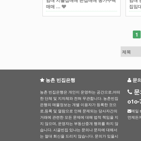
임대 시골집매매 촌집매매 농가주택
임대 
매매 …
집임
다음
맨끝
1
농촌 빈집은행
문
문
농촌 빈집은행은 개인이 운영하는 공간으로,어떠
한 단체 및 지자체와 전혀 무관합니다. 농촌빈집
o1o
은행의 매물정보는 개별 이용자가 등록한 것으
로,등록 및 열람으로 인해 문제되는 당사자간의
메일 s
거래에 관련한 모든 문제에 대해 법적 책임을 지
언제든
지 않으며, 운영자는 부동산중개 행위를 하지 않
습니다. 시골빈집 있냐는 문의나 문자에 대해서
는 절대 회신을 드리지 않습니다. 문의가 있을시