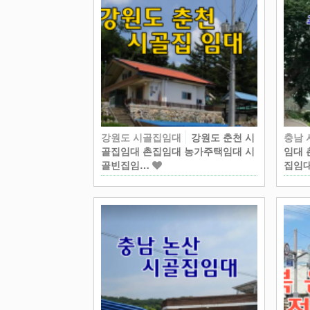
강원도 시골집임대
강원도 춘천 시
충남
골집임대 촌집임대 농가주택임대 시
임대 
골빈집임…
집임