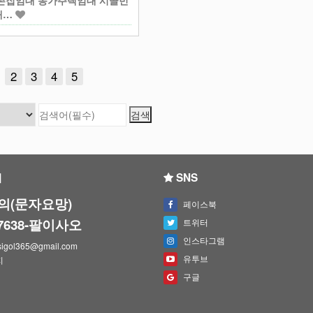
촌집임대 농가주택임대 시골빈
대…
2
3
4
5
의
SNS
의(문자요망)
페이스북
-7638-팔이사오
트위터
인스타그램
igol365@gmail.com
유투브
지
구글