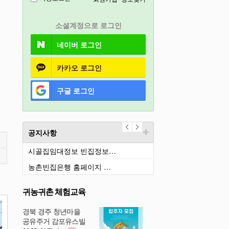
충북
소셜계정으로 로그인
철원
네이버
로그인
카카오
로그인
구글
로그인
공지사항
시골집임대정보 빈집정보…
농촌빈집은행 홈페이지 …
귀농귀촌 체험교육
경북 경주 청년마을
공유주거 감포유스빌