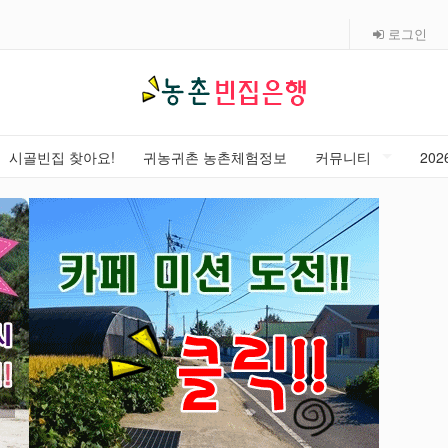
로그인
시골빈집 찾아요!
귀농귀촌 농촌체험정보
커뮤니티
20