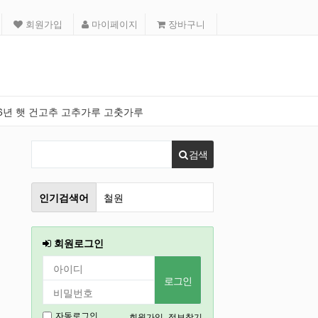
회원가입
마이페이지
장바구니
26년 햇 건고추 고추가루 고춧가루
검색
인기검색어
인천
2026
회원로그인
강릉
2027
경기도
회원가입
정보찾기
자동로그인