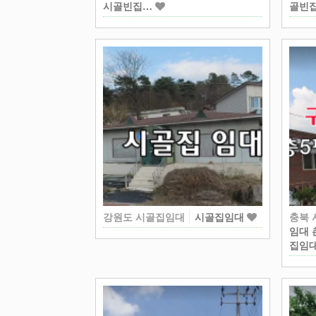
시골빈집…
골빈
강원도 시골집임대
시골집임대
충북
임대 
집임