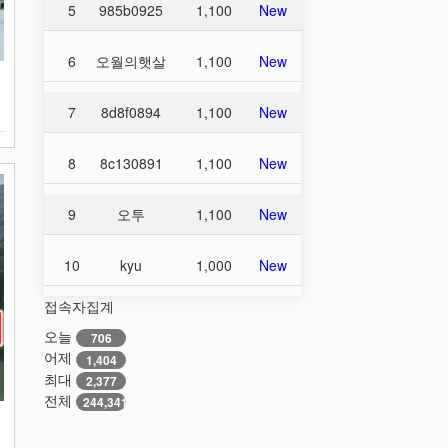
5
985b0925
1,100
New
6
오월의햇살
1,100
New
집
매
7
8d8f0894
1,100
New
8
8c130891
1,100
New
9
오투
1,100
New
10
kyu
1,000
New
접속자집계
오늘
706
어제
1,404
최대
2,377
전체
244,341
집
빈