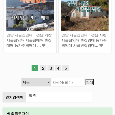
경남 시골집임대
경남 거창
경남 시골집임대
경남 사천
시골집임대 시골집매매 촌집
시골집임대 촌집임대 농가주
매매 농가주택매매 …
택임대 시골빈집임대…
1
2
3
4
5
인기검색어
2026
인천
회원로그인