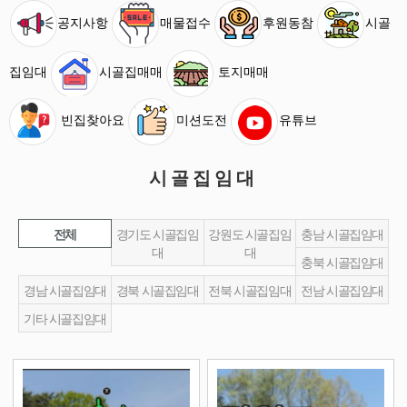
공지사항
매물접수
후원동참
시골
집임대
시골집매매
토지매매
빈집찾아요
미션도전
유튜브
시골집임대
전체
경기도 시골집임
강원도 시골집임
충남 시골집임대
대
대
충북 시골집임대
경남 시골집임대
경북 시골집임대
전북 시골집임대
전남 시골집임대
기타 시골집임대