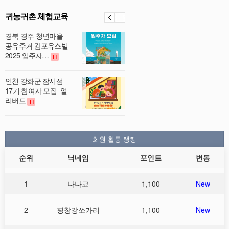
귀농귀촌 체험교육
경북 경주 청년마을
공유주거 감포유스빌
2025 입주자…
H
인천 강화군 잠시섬
17기 참여자 모집_얼
리버드
H
회원 활동 랭킹
순위
닉네임
포인트
변동
1
나나코
1,100
New
2
평창강쏘가리
1,100
New