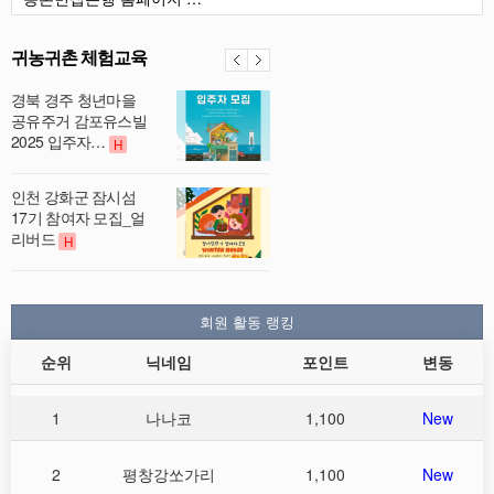
귀농귀촌 체험교육
경북 경주 청년마을
공유주거 감포유스빌
2025 입주자…
H
인천 강화군 잠시섬
17기 참여자 모집_얼
리버드
H
회원 활동 랭킹
순위
닉네임
포인트
변동
1
나나코
1,100
New
2
평창강쏘가리
1,100
New