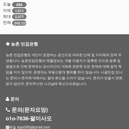
오늘
896
어제
1,511
최대
2,377
전체
243,127
농촌 빈집은행
농촌 빈집은행은 개인이 운영하는 공간으로,어떠한 단체 및 지자체와 전혀 무
관합니다. 농촌빈집은행의 매물정보는 개별 이용자가 등록한 것으로,등록 및
열람으로 인해 문제되는 당사자간의 거래에 관련한 모든 문제에 대해 법적 책
임을 지지 않으며, 운영자는 부동산중개 행위를 하지 않습니다. 시골빈집 있냐
는 문의나 문자에 대해서는 절대 회신을 드리지 않습니다. 문의가 있을시 전화
받지 않으며, 문자주시면 시간날때 회신드리겠습니다.
문의
문의(문자요망)
o1o-7638-팔이사오
메일 sigol365@gmail.com