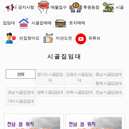
공지사항
매물접수
후원동참
시골
집임대
시골집매매
토지매매
빈집찾아요
미션도전
유튜브
시골집임대
전체
경기도 시골집임
강원도 시골집임
충남 시골집임대
대
대
충북 시골집임대
경남 시골집임대
경북 시골집임대
전북 시골집임대
전남 시골집임대
기타 시골집임대