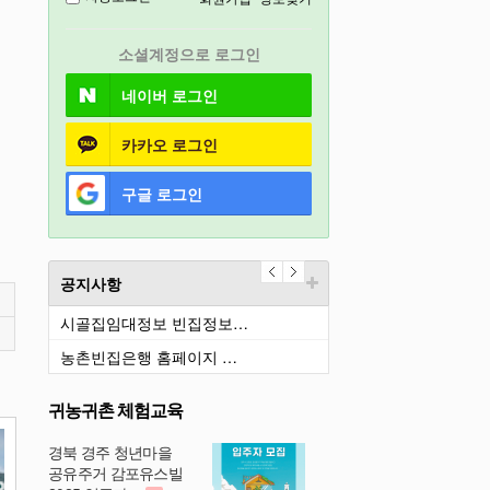
경기도
소셜계정으로 로그인
충북
네이버
로그인
카카오
로그인
구글
로그인
공지사항
시골집임대정보 빈집정보…
농촌빈집은행 홈페이지 …
귀농귀촌 체험교육
경북 경주 청년마을
공유주거 감포유스빌