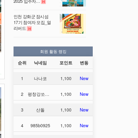
2025 입주자…
H
인천 강화군 잠시섬
17기 참여자 모집_얼
리버드
H
회원 활동 랭킹
순위
닉네임
포인트
변동
1
나나코
1,100
New
2
평창강쏘가리
1,100
New
3
산돌
1,100
New
4
985b0925
1,100
New