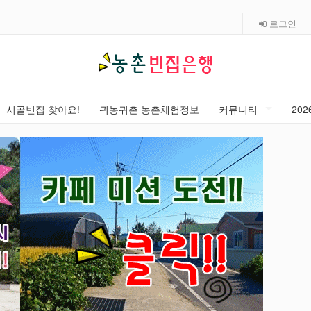
로그인
시골빈집 찾아요!
귀농귀촌 농촌체험정보
커뮤니티
20