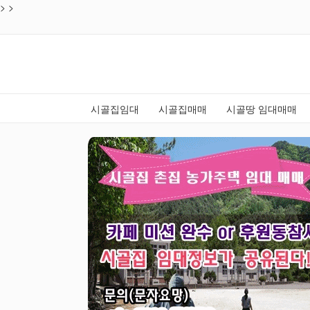
>
목록
>
시골집임대
시골집매매
시골땅 임대매매