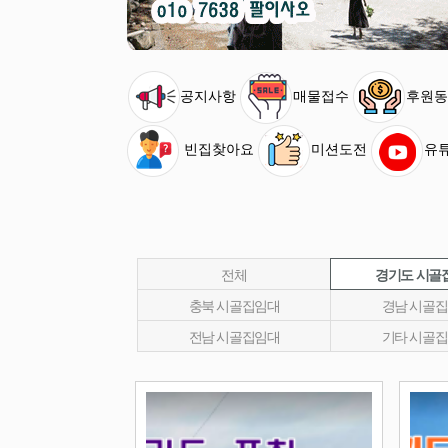
공지사항
매물접수
후원동
빈집찾아요
미션도전
유
전체
경기도 시골
충북 시골집임대
경남 시골
전남 시골집임대
기타 시골