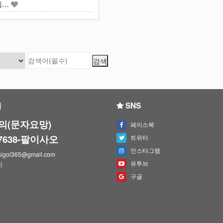
집…
의
SNS
의(문자요망)
페이스북
-7638-팔이사오
트위터
인스타그램
igol365@gmail.com
유투브
지
구글