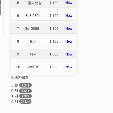
5
오월의햇살
1,100
New
6
8d8f0894
1,100
New
정
7
8c130891
1,100
New
8
오투
1,100
New
9
지구
1,000
New
10
kimKDS
1,000
New
접속자집계
오늘
1,218
어제
1,511
최대
2,377
전체
243,449