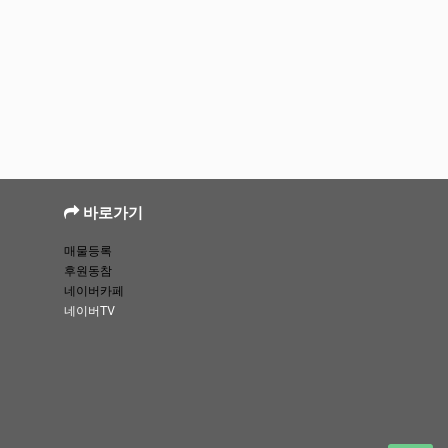
바로가기
매물등록
후원동참
네이버카페
네이버TV