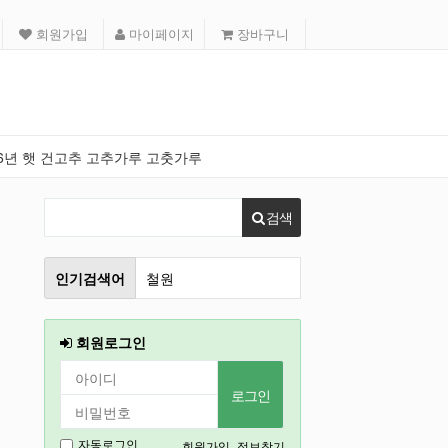
회원가입
마이페이지
장바구니
26년 햇 건고추 고추가루 고춧가루
검색
철원
인기검색어
2027
회원로그인
2026
인천
강릉
회원가입
정보찾기
자동로그인