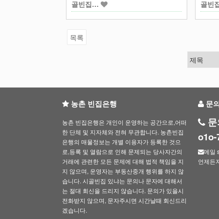
골빈집…
골빈
목록
농촌 빈집은행
문
문
농촌 빈집은행은 개인이 운영하는 공간으로,어떠
한 단체 및 지자체와 전혀 무관합니다. 농촌빈집
o1o
은행의 매물정보는 개별 이용자가 등록한 것으
로,등록 및 열람으로 인해 문제되는 당사자간의
메일 s
거래에 관련한 모든 문제에 대해 법적 책임을 지
언제든
지 않으며, 운영자는 부동산중개 행위를 하지 않
습니다. 시골빈집 있냐는 문의나 문자에 대해서
는 절대 회신을 드리지 않습니다. 문의가 있을시
전화받지 않으며, 문자주시면 시간날때 회신드리
겠습니다.