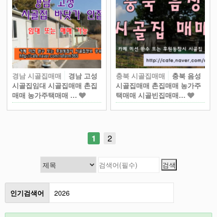
경남 시골집매매
경남 고성
충북 시골집매매
충북 음성
시골집임대 시골집매매 촌집
시골집매매 촌집매매 농가주
매매 농가주택매매 …
택매매 시골빈집매매…
1
2
인기검색어
인천
철원