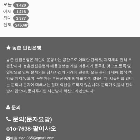
오늘
1,428
어제
1,418
최대
2,377
전체
246,481
농촌 빈집은행
농촌 빈집은행은 개인이 운영하는 공간으로,어떠한 단체 및 지자체와 전혀 무
관합니다. 농촌빈집은행의 매물정보는 개별 이용자가 등록한 것으로,등록 및
열람으로 인해 문제되는 당사자간의 거래에 관련한 모든 문제에 대해 법적 책
임을 지지 않으며, 운영자는 부동산중개 행위를 하지 않습니다. 시골빈집 있냐
는 문의나 문자에 대해서는 절대 회신을 드리지 않습니다. 문의가 있을시 전화
받지 않으며, 문자주시면 시간날때 회신드리겠습니다.
문의
문의(문자요망)
o1o-7638-팔이사오
메일 sigol365@gmail.com