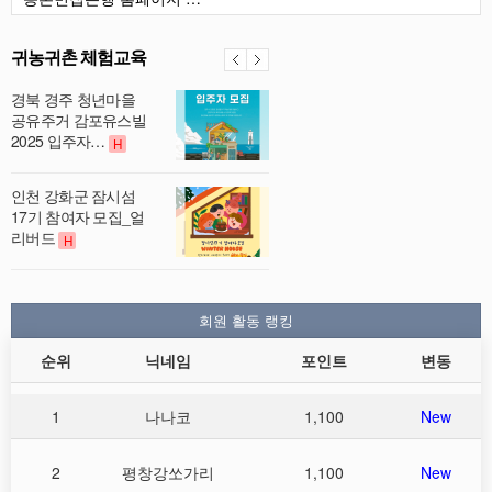
귀농귀촌 체험교육
경북 경주 청년마을
공유주거 감포유스빌
2025 입주자…
H
인천 강화군 잠시섬
17기 참여자 모집_얼
리버드
H
회원 활동 랭킹
순위
닉네임
포인트
변동
1
나나코
1,100
New
2
평창강쏘가리
1,100
New