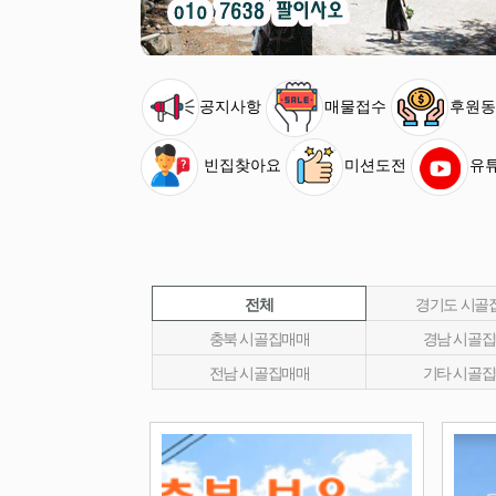
공지사항
매물접수
후원동
빈집찾아요
미션도전
유
전체
경기도 시골
충북 시골집매매
경남 시골
전남 시골집매매
기타 시골