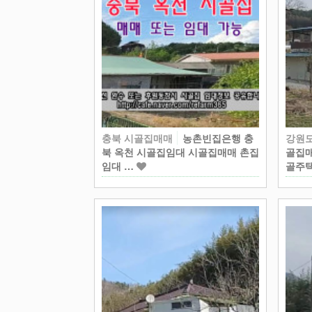
충북 시골집매매
농촌빈집은행 충
강원
북 옥천 시골집임대 시골집매매 촌집
골집매
임대 …
골주