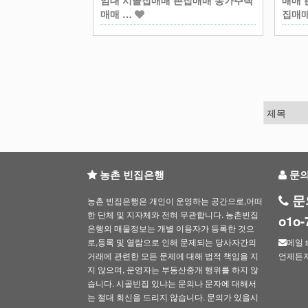
임대 시골집매매 촌집매매 농가주택
매매 
매매 …
집매
맨끝
농촌 빈집은행
문
문
농촌 빈집은행은 개인이 운영하는 공간으로,어떠
한 단체 및 지자체와 전혀 무관합니다. 농촌빈집
o1o
은행의 매물정보는 개별 이용자가 등록한 것으
로,등록 및 열람으로 인해 문제되는 당사자간의
메일 s
거래에 관련한 모든 문제에 대해 법적 책임을 지
언제든
지 않으며, 운영자는 부동산중개 행위를 하지 않
습니다. 시골빈집 있냐는 문의나 문자에 대해서
는 절대 회신을 드리지 않습니다. 문의가 있을시