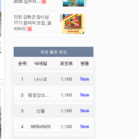
2025 입주자…
H
인천 강화군 잠시섬
17기 참여자 모집_얼
리버드
H
회원 활동 랭킹
매
순위
닉네임
포인트
변동
1
나나코
1,100
New
2
평창강쏘가리
1,100
New
3
산돌
1,100
New
4
985b0925
1,100
New