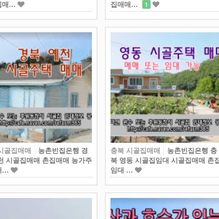
집매…
집매매…
1
 시골집매매
농촌빈집은행 경
충북 시골집매매
농촌빈집은행 충
천 시골집매매 촌집매매 농가주
북 영동 시골집임대 시골집매매 촌
매…
임대 …