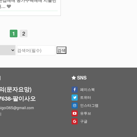
촌집매매 농가주택매매 시골빈
매…
1
2
의
SNS
의(문자요망)
페이스북
-7638-팔이사오
트위터
인스타그램
igol365@gmail.com
유투브
지
구글