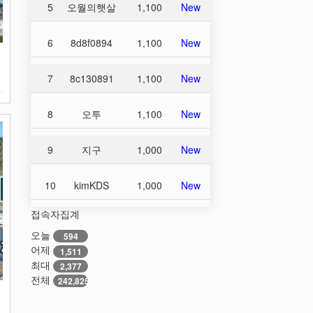
5
오월의햇살
1,100
New
6
8d8f0894
1,100
New
집
빈
7
8c130891
1,100
New
8
오투
1,100
New
9
지구
1,000
New
10
kimKDS
1,000
New
접속자집계
오늘
594
어제
1,511
최대
2,377
전체
242,825
집
빈