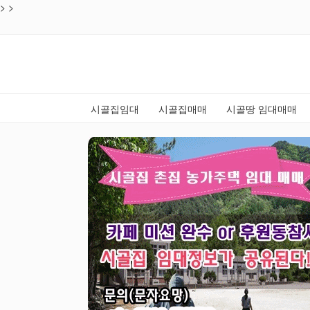
>
목록
>
시골집임대
시골집매매
시골땅 임대매매