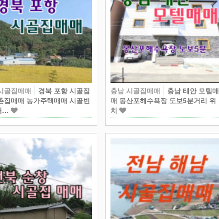
 시골집매매
경북 포항 시골집
충남 시골집매매
충남 태안 모텔
촌집매매 농가주택매매 시골빈
매 몽산포해수욕장 도보5분거리 위
매…
치