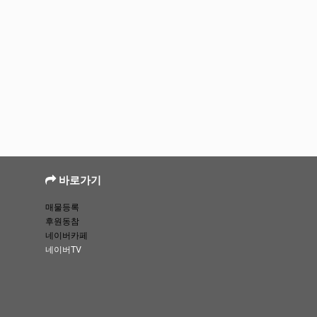
바로가기
매물등록
후원동참
네이버카페
네이버TV