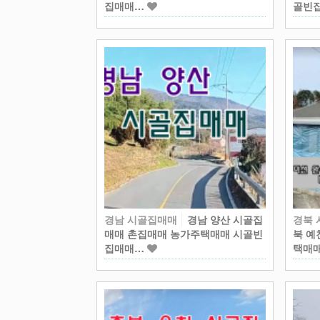
집매매…
골빈
경남 시골집매매
경남 양산 시골집
경북
매매 촌집매매 농가주택매매 시골빈
북 예
집매매…
택매