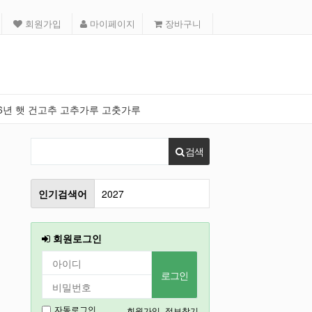
회원가입
마이페이지
장바구니
26년 햇 건고추 고추가루 고춧가루
검색
2027
인기검색어
2026
회원로그인
인천
강릉
경기도
회원가입
정보찾기
자동로그인