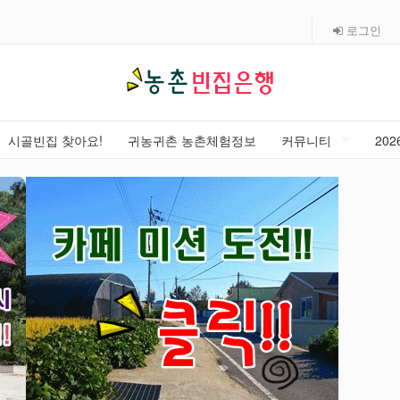
로그인
시골빈집 찾아요!
귀농귀촌 농촌체험정보
커뮤니티
20