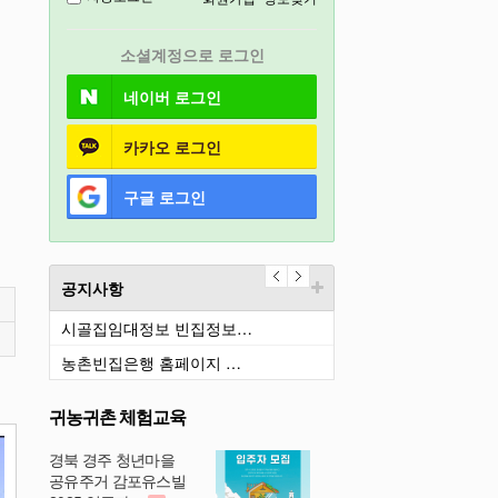
충북
소셜계정으로 로그인
철원
네이버
로그인
카카오
로그인
구글
로그인
공지사항
시골집임대정보 빈집정보…
농촌빈집은행 홈페이지 …
귀농귀촌 체험교육
경북 경주 청년마을
공유주거 감포유스빌