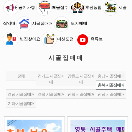
공지사항
매물접수
후원동참
시골
집임대
시골집매매
토지매매
빈집찾아요
미션도전
유튜브
시골집매매
전체
경기도 시골집매
강원도 시골집매
충남 시골집매매
매
매
충북 시골집매매
경남 시골집매매
경북 시골집매매
전북 시골집매매
전남 시골집매매
기타 시골집매매