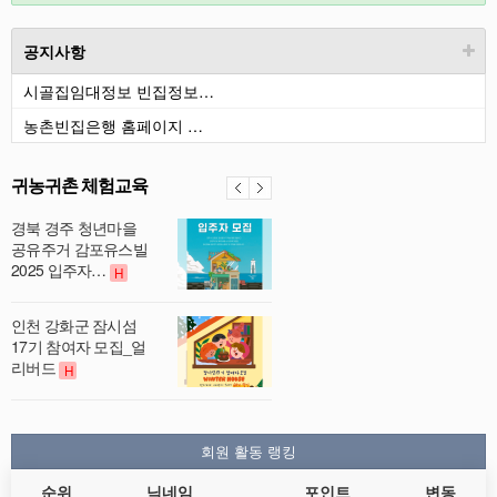
공지사항
시골집임대정보 빈집정보…
농촌빈집은행 홈페이지 …
귀농귀촌 체험교육
경북 경주 청년마을
공유주거 감포유스빌
2025 입주자…
H
인천 강화군 잠시섬
17기 참여자 모집_얼
리버드
H
회원 활동 랭킹
순위
닉네임
포인트
변동