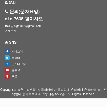
문의
문의(문자요망)
o1o-7638-팔이사오
메일 sigol365@gmail.com
언제든지
SNS
페이스북
트위터
인스타그램
유투브
구글
Copyright © 농촌빈집은행- 시골집매매 시골집임대 촌집임대 촌집매매 농가주
택임대 농가주택매매 귀농귀촌 5도2촌 . All Rights Reserved.