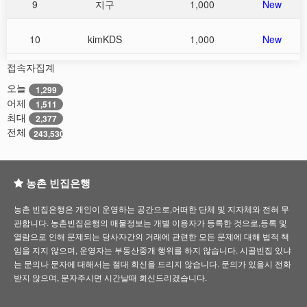
9
지구
1,000
New
10
kimKDS
1,000
New
접속자집계
오늘
1,299
어제
1,511
최대
2,377
전체
243,530
농촌 빈집은행
농촌 빈집은행은 개인이 운영하는 공간으로,어떠한 단체 및 지자체와 전혀 무
관합니다. 농촌빈집은행의 매물정보는 개별 이용자가 등록한 것으로,등록 및
열람으로 인해 문제되는 당사자간의 거래에 관련한 모든 문제에 대해 법적 책
임을 지지 않으며, 운영자는 부동산중개 행위를 하지 않습니다. 시골빈집 있냐
는 문의나 문자에 대해서는 절대 회신을 드리지 않습니다. 문의가 있을시 전화
받지 않으며, 문자주시면 시간날때 회신드리겠습니다.