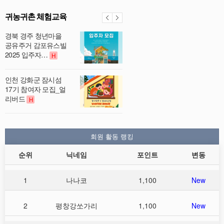
귀농귀촌 체험교육
경북 경주 청년마을
공유주거 감포유스빌
2025 입주자…
H
인천 강화군 잠시섬
17기 참여자 모집_얼
리버드
H
회원 활동 랭킹
순위
닉네임
포인트
변동
1
나나코
1,100
New
2
평창강쏘가리
1,100
New