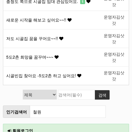
충청도 쪽으로 시골집 임대 관심있어요.
1
갓
운영자김삿
새로운 시작을 해보고 싶어요~~!!
갓
운영자김삿
저도 시골집 꿈을 꾸어요~~!!
갓
운영자김삿
5도2촌 희망을 꿈꾸며~~~
갓
운영자김삿
시골빈집 찾아요 -5도2촌 하고 싶어요!
갓
인기검색어
철원
인천
회원로그인