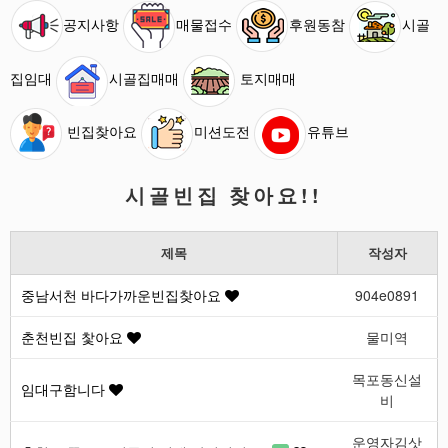
공지사항
매물접수
후원동참
시골
집임대
시골집매매
토지매매
빈집찾아요
미션도전
유튜브
시골빈집 찾아요!!
제목
작성자
중남서천 바다가까운빈집찾아요
904e0891
춘천빈집 찿아요
물미역
목포동신설
임대구함니다
비
운영자김삿