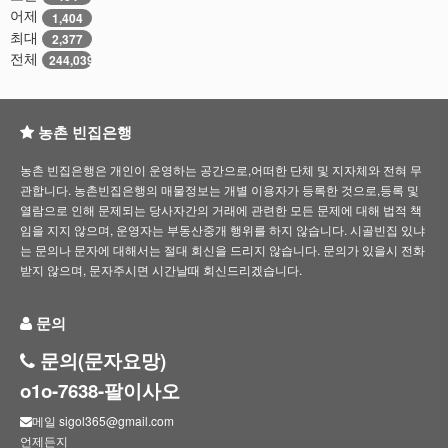
어제
1,404
최대
2,377
전체
244,039
농촌 빈집은행
농촌 빈집은행은 개인이 운영하는 공간으로,어떠한 단체 및 지자체와 전혀 무
관합니다. 농촌빈집은행의 매물정보는 개별 이용자가 등록한 것으로,등록 및
열람으로 인해 문제되는 당사자간의 거래에 관련한 모든 문제에 대해 법적 책
임을 지지 않으며, 운영자는 부동산중개 행위를 하지 않습니다. 시골빈집 있냐
는 문의나 문자에 대해서는 절대 회신을 드리지 않습니다. 문의가 있을시 전화
받지 않으며, 문자주시면 시간날때 회신드리겠습니다.
문의
문의(문자요망)
o1o-7638-팔이사오
메일 sigol365@gmail.com
언제든지