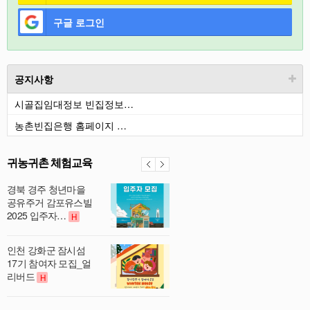
구글
로그인
공지사항
시골집임대정보 빈집정보…
농촌빈집은행 홈페이지 …
귀농귀촌 체험교육
경북 경주 청년마을
공유주거 감포유스빌
2025 입주자…
H
인천 강화군 잠시섬
17기 참여자 모집_얼
리버드
H