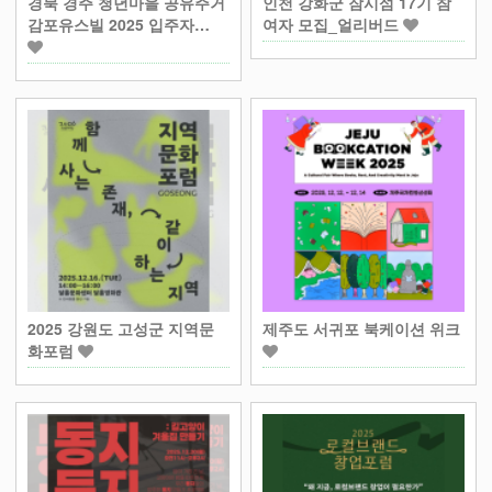
경북 경주 청년마을 공유주거
인천 강화군 잠시섬 17기 참
감포유스빌 2025 입주자…
여자 모집_얼리버드
2025 강원도 고성군 지역문
제주도 서귀포 북케이션 위크
화포럼