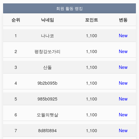
회원 활동 랭킹
순위
닉네임
포인트
변동
1
나나코
1,100
New
2
평창강쏘가리
1,100
New
3
산돌
1,100
New
4
9b2b095b
1,100
New
5
985b0925
1,100
New
6
오월의햇살
1,100
New
7
8d8f0894
1,100
New