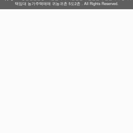
택임대 농가주택매매 귀농귀촌 5도2촌 . All Rights Reserved.