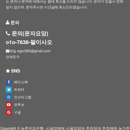
는 문의나 문자에 대해서는 절대 회신을 드리지 않습니다. 문의가 있을시 전화
받지 않으며, 문자주시면 시간날때 회신드리겠습니다.
문의
문의(문자요망)
o1o-7638-팔이사오
메일 sigol365@gmail.com
언제든지
SNS
페이스북
트위터
인스타그램
유투브
구글
Copyright © 농촌빈집은행- 시골집매매 시골집임대 촌집임대 촌집매매 농가주