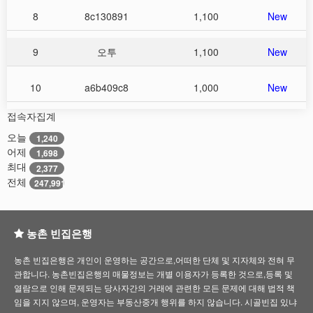
8
8c130891
1,100
New
9
오투
1,100
New
10
a6b409c8
1,000
New
접속자집계
오늘
1,240
어제
1,698
최대
2,377
전체
247,991
농촌 빈집은행
농촌 빈집은행은 개인이 운영하는 공간으로,어떠한 단체 및 지자체와 전혀 무
관합니다. 농촌빈집은행의 매물정보는 개별 이용자가 등록한 것으로,등록 및
열람으로 인해 문제되는 당사자간의 거래에 관련한 모든 문제에 대해 법적 책
임을 지지 않으며, 운영자는 부동산중개 행위를 하지 않습니다. 시골빈집 있냐