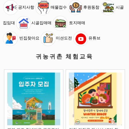
공지사항
매물접수
후원동참
시골
집임대
시골집매매
토지매매
빈집찾아요
미션도전
유튜브
귀농귀촌 체험교육