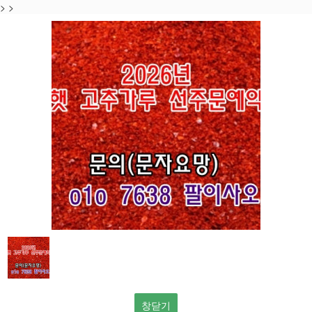
>
>
창닫기