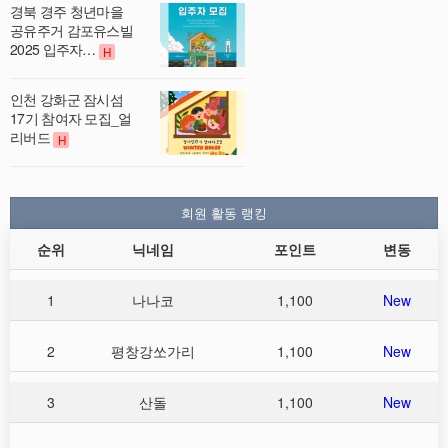
경북 경주 청년마을
공유주거 감포유스빌
2025 입주자…
H
인천 강화군 잠시섬
17기 참여자 모집_얼
리버드
H
회원 활동 랭킹
순위
닉네임
포인트
변동
1
나나코
1,100
New
2
평창강쏘가리
1,100
New
3
산돌
1,100
New